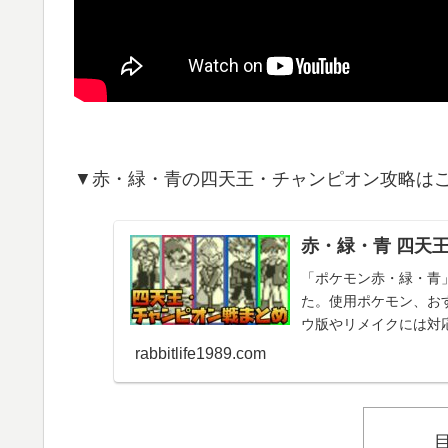
▼赤・緑・青の四天王・チャンピオン攻略は
赤・緑・青 四天
「ポケモン赤・緑・青
た。使用ポケモン、お
ウ版やリメイクには対
rabbitlife1989.com