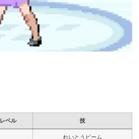
レベル
技
れいとうビーム