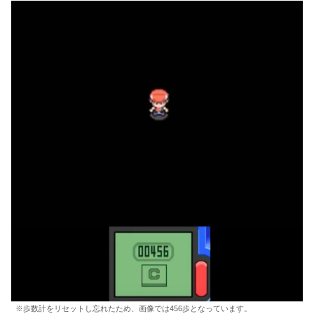
※歩数計をリセットし忘れたため、画像では456歩となっています。