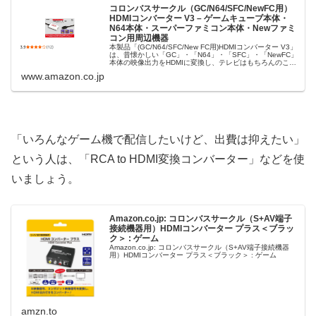
コロンバスサークル（GC/N64/SFC/NewFC用）
HDMIコンバーター V3 – ゲームキューブ本体・
N64本体・スーパーファミコン本体・Newファミ
コン用周辺機器
本製品「(GC/N64/SFC/New FC用)HDMIコンバーター V3」
は、昔懐かしい「GC」・「N64」・「SFC」・「NewFC」
本体の映像出力をHDMIに変換し、テレビはもちろんのこ
と、HDMI端子のあるPCモニターなどでもゲーム…
www.amazon.co.jp
「いろんなゲーム機で配信したいけど、出費は抑えたい」
という人は、「RCA to HDMI変換コンバーター」などを使
いましょう。
Amazon.co.jp: コロンバスサークル（S+AV端子
接続機器用）HDMIコンバーター プラス＜ブラッ
ク＞ : ゲーム
Amazon.co.jp: コロンバスサークル（S+AV端子接続機器
用）HDMIコンバーター プラス＜ブラック＞ : ゲーム
amzn.to